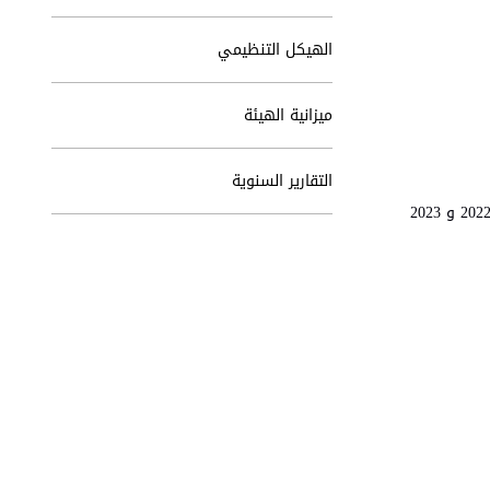
الهيكل التنظيمي
ميزانية الهيئة
التقارير السنوية
• عضو في اللجنة التوجيهية لمشروع دعم العدالة الجزائية بالتعاون مع المؤسسة الألمانية للتعاون القانوني الدولي IRZ في الأعوام 2021 و 2022 و 2023