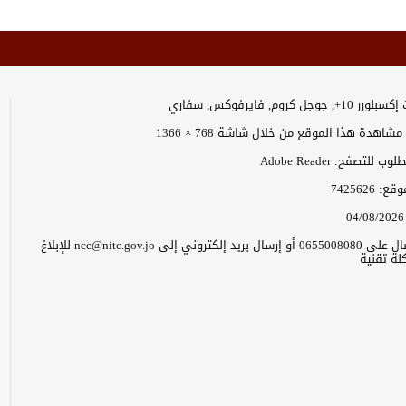
وجل كروم, فايرفوكس, سفاري
اهدة هذا الموقع من خلال شاشة 768 × 1366
 للتصفح: Adobe Reader
موقع:
7425626
04/08/2026
يرجى الاتصال على 0655008080 أو إرسال بريد إلكتروني إلى ncc@nitc.gov.jo للإبلاغ
ة تقنية