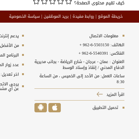
كيف تقيم محتوى الصفحة؟
خريطة الموقع
روابط مفيدة
بريد الموظفين
سياسة الخصوصية
معلومات الاتصال
يدعم إنترنت إكسبلورر 10+, ج
الهاتف:
+ 962-6-5503150
من الأفضل مش
الفاكس:
+ 962-6-5540391
البرنامج المطلوب
العنوان : عمان - عرجان - شارع الرياضة - بجانب مديرية
عدد زوار ال
الدفاع المدني / إنقاذ وإسناد الوسط
اخر تعديل:
ساعات العمل: من الأحد إلى الخميس ، من الساعة
8:30
عن أي مشكل
اقرأ المزيد
تحميل التطبيق