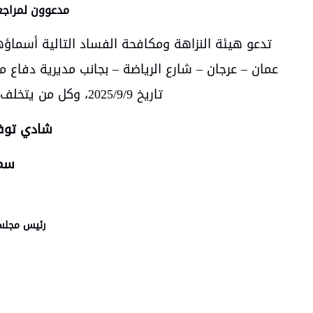
مدعوون لمراجع
تدعو هيئة النزاهة ومكافحة الفساد التالية أسماؤه
عمان – عرجان – شارع الرياضة – بجانب مديرية دفاع
تاريخ 2025/9/9، وكل من يتخلف عن الحضور في الفترة المحددة يعتبر مستنكفاً.
شادي توف
سمر
رئيس مجلس 