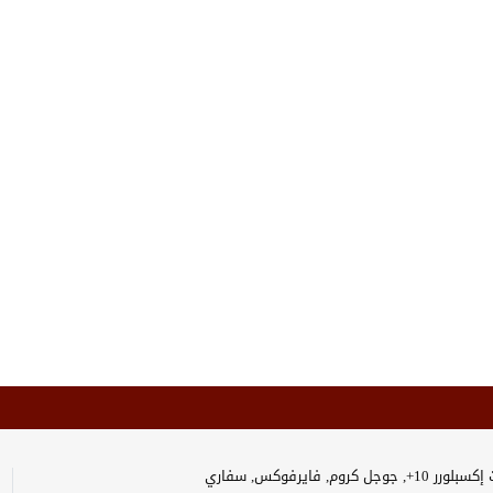
وجل كروم, فايرفوكس, سفاري