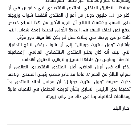
وممارسات تنمر ومعاملة "غير لائقة" للموظفات.
ويشكك التحقيق الداخلي للمنتدى الاقتصادي في دافوس في أن
أكثر من 1.1 مليون دولار من أموال المنتدى أنفقها شواب وزوجته
على السفر، وكشفت النتائج أن الجزء الأكبر من هذا المبلغ خصص
لدفع ثمن تذاكر السفر في الدرجة الأولى لهيلدا زوجة شواب، التي
كانت ترافق زوجها في رحلات عمل لم يكن لها فيها دور مؤثر.
وأشارت "وول ستريت جورنال" إلى أن شواب رفض نتائج التحقيق
التي بينت أنه كان يعتبر المنتدى الاقتصادي العالمي "إقطاعيته
الخاصة" ومارس من خلالها التمييز والترهيب لتحقيق أهدافه.
يذكر أنه في أبريل الماضي أعلن المنتدى الاقتصادي العالمي أن
شواب البالغ من العمر 87 عاما قد غادر منصب رئيس المنتدى. ولاحقا
ذكرت صحيفة "وول ستريت جورنال" أن مجلس أمناء المنتدى بدأ
تحقيقا بحق الرئيس السابق بشأن تورطه المحتمل في تلاعبات مالية
ومخالفات أخلاقية، بما في ذلك من جانب زوجته.
أخبار البلد