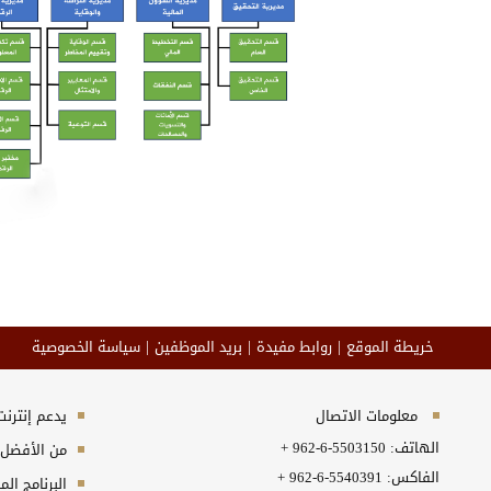
خريطة الموقع
روابط مفيدة
بريد الموظفين
سياسة الخصوصية
معلومات الاتصال
يدعم إنترنت إكسبلورر 10+, ج
الهاتف:
+ 962-6-5503150
من الأفضل مش
الفاكس:
+ 962-6-5540391
البرنامج المطلوب