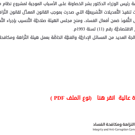
س الوزراء في جلسته التي عقدها الأحد 4/6/2023 برئاسة رئيس الوزراء الدكتور بشر الخصاونة على الأسباب الموجبة لمشرو
داري لهيئة النَّزاهة ومكافحة الفساد لسنة 2023م؛ لغايات تنفيذ التَّعديلات التَّشريعيَّة التي صدرت بموجب القانون المعدِّل لقان
أموال واستغلال النُّفوذ ضمن أفعال الفساد، ومنح مجلس الهيئة صلاحيَّة التَّنسيب بإجراء الت
اديَّة رقم (11) لسنة 1993م.
 العديد من المسائل الإداريَّة والفنيَّة الخاصَّة بعمل هيئة النَّزاهة ومكافحة
الية انقر هنا (نوع الملف PDF )