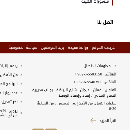
منشورات الهيئة
اتصل بنا
خريطة الموقع
روابط مفيدة
بريد الموظفين
سياسة الخصوصية
معلومات الاتصال
يدعم إنترنت إكسبلورر 10+, ج
الهاتف:
+ 962-6-5503150
من الأفضل مش
الفاكس:
+ 962-6-5540391
البرنامج المطلوب
العنوان : عمان - عرجان - شارع الرياضة - بجانب مديرية
عدد زوار ال
الدفاع المدني / إنقاذ وإسناد الوسط
اخر تعديل:
ساعات العمل: من الأحد إلى الخميس ، من الساعة
8:30
عن أي مشكل
اقرأ المزيد