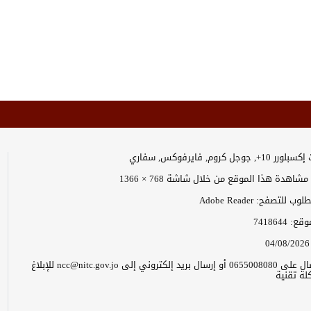
وجل كروم, فايرفوكس, سفاري
اهدة هذا الموقع من خلال شاشة 768 × 1366
 للتصفح: Adobe Reader
موقع:
7418644
04/08/2026
يرجى الاتصال على 0655008080 أو إرسال بريد إلكتروني إلى ncc@nitc.gov.jo للإبلاغ
ة تقنية